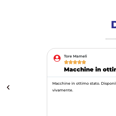
Tore Mameli





Macchine in otti
motorini) super nuovi
Macchine in ottimo stato. Disponibi
fidamento a loro per
vivamente.