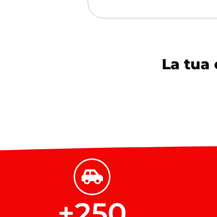
La tua 
+
250