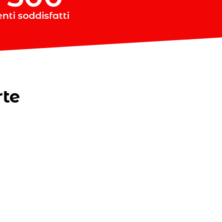
enti soddisfatti
rte