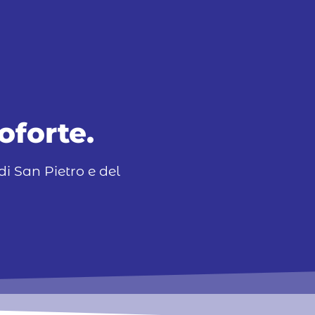
ooter a
ooter a
ooter a
oforte.
di San Pietro e del